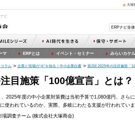
大塚
Pナビ
ーマ
ERPとは
イベント・セミナー
みらいカケ
スコラム
企業と現場の“今”を知る｜中小企業白書
第2回 2025年の注目施策「
年の注目施策「100億宣言」とは？
、2025年度の中小企業対策費は当初予算で1,080億円、さらに2
に使われているのか、実際、多岐にわたる支援が行われていま
市場調査チーム (株式会社大塚商会)