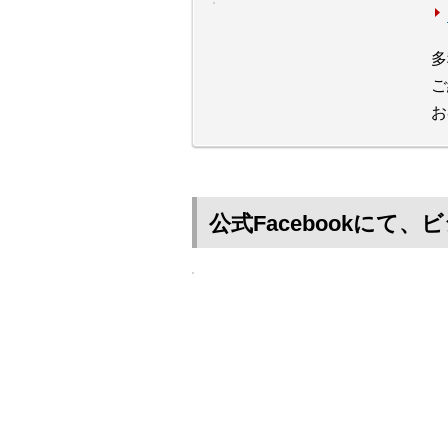
多
ご
お
公式Facebookに