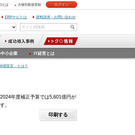
ログイン
IDとは
大塚ID新規登録
ERPナビとは
資料請求・お問い合わせ
ル中小企業
IT経営とは
100億宣言」とは？
024年度補正予算では5,601億円が
す。
印刷する