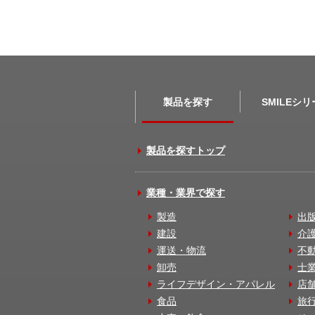
製品を探す
SMILEシ
製品を探すトップ
業種・業界で探す
製造
出
建設
介
運送・物流
不
卸売
士
ライフデザイン・アパレル
店
食品
旅