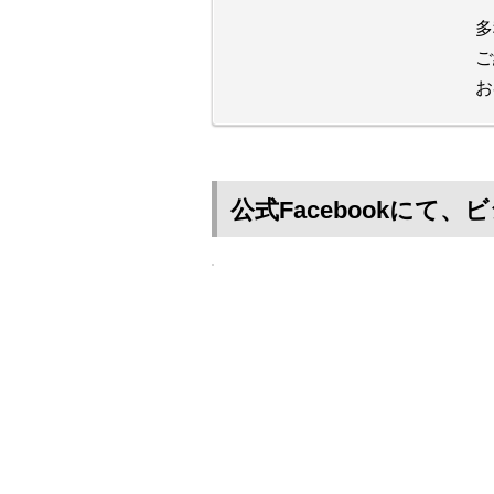
多
ご
お
公式Facebookに