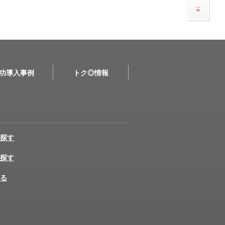
功導入事例
トク◎情報
探す
探す
る