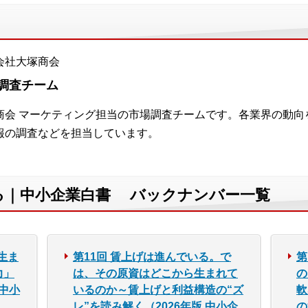
会社大塚商会
調査チーム
商会 マーケティング担当の市場調査チームです。各業界の動向
報の調査などを担当しています。
知る｜中小企業白書 バックナンバー一覧
生ま
第11回 賃上げは進んでいる。で
第
力」
は、その原資はどこから生まれて
の
 中小
いるのか～賃上げと利益構造の“ズ
軟
レ”を読み解く（2026年版 中小企
の