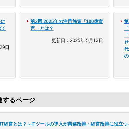
提に
第2回 2025年の注目施策「100億宣
第
づく
言」とは？
「
「
更新日：2025年 5月13日
せ
29日
代
の
連するページ
IT経営とは？～ITツールの導入が業務改善・経営改善に役立つ