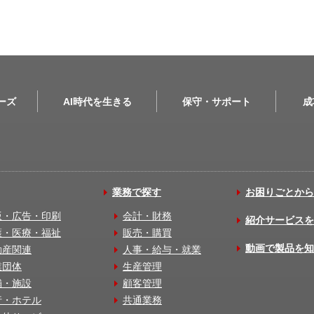
リーズ
AI時代を生きる
保守・サポート
成
業務で探す
お困りごとから
版・広告・印刷
会計・財務
紹介サービスを
護・医療・福祉
販売・購買
動画で製品を知
動産関連
人事・給与・就業
業団体
生産管理
舗・施設
顧客管理
行・ホテル
共通業務