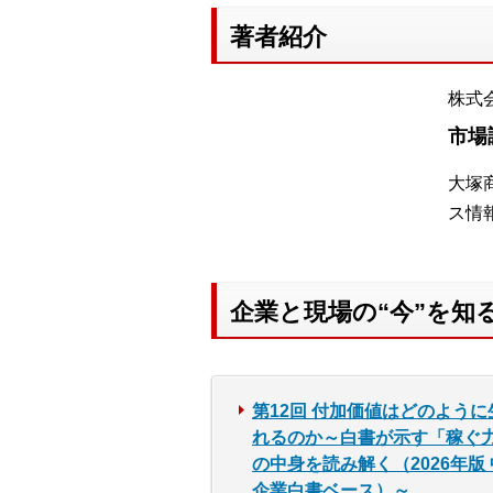
著者紹介
株式
市場
大塚
ス情
企業と現場の“今”を
第12回 付加価値はどのように
れるのか～白書が示す「稼ぐ
の中身を読み解く（2026年版
企業白書ベース）～