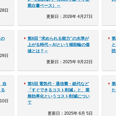
業白書ベース）～
28日
更新日：2026年 4月27日
るの
第8回 “求められる能力”の水準が
第
上がる時代～AIという補助輪の価
と
値とは？～
読
29日
更新日：2025年 9月22日
、自
第5回 電気代・通信費・紙代など
第
える
「すぐできるコスト削減」と、業
た
務効率化というコスト削減につい
10日
て
更新日：2025年 6月 5日