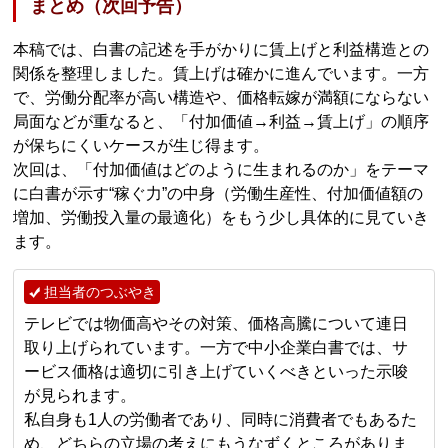
まとめ（次回予告）
本稿では、白書の記述を手がかりに賃上げと利益構造との
関係を整理しました。賃上げは確かに進んでいます。一方
で、労働分配率が高い構造や、価格転嫁が満額にならない
局面などが重なると、「付加価値→利益→賃上げ」の順序
が保ちにくいケースが生じ得ます。
次回は、「付加価値はどのように生まれるのか」をテーマ
に白書が示す“稼ぐ力”の中身（労働生産性、付加価値額の
増加、労働投入量の最適化）をもう少し具体的に見ていき
ます。
担当者のつぶやき
テレビでは物価高やその対策、価格高騰について連日
取り上げられています。一方で中小企業白書では、サ
ービス価格は適切に引き上げていくべきといった示唆
が見られます。
私自身も1人の労働者であり、同時に消費者でもあるた
め、どちらの立場の考えにもうなずくところがありま