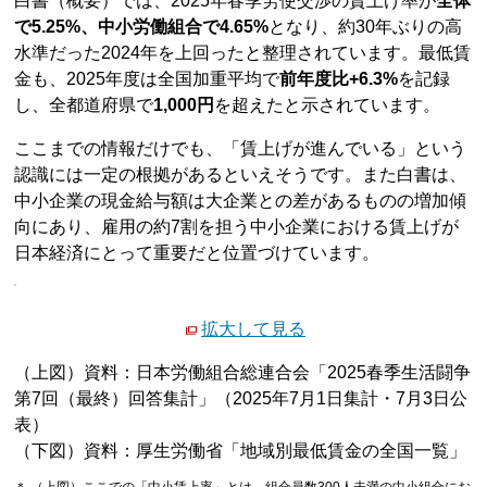
白書（概要）では、2025年春季労使交渉の賃上げ率が
全体
で5.25%、中小労働組合で4.65%
となり、約30年ぶりの高
水準だった2024年を上回ったと整理されています。最低賃
金も、2025年度は全国加重平均で
前年度比+6.3%
を記録
し、全都道府県で
1,000円
を超えたと示されています。
ここまでの情報だけでも、「賃上げが進んでいる」という
認識には一定の根拠があるといえそうです。また白書は、
中小企業の現金給与額は大企業との差があるものの増加傾
向にあり、雇用の約7割を担う中小企業における賃上げが
日本経済にとって重要だと位置づけています。
拡大して見る
（上図）資料：日本労働組合総連合会「2025春季生活闘争
第7回（最終）回答集計」（2025年7月1日集計・7月3日公
表）
（下図）資料：厚生労働省「地域別最低賃金の全国一覧」