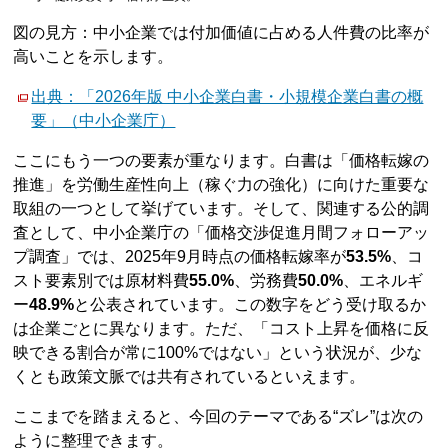
図の見方：中小企業では付加価値に占める人件費の比率が
高いことを示します。
出典：「2026年版 中小企業白書・小規模企業白書の概
要」（中小企業庁）
ここにもう一つの要素が重なります。白書は「価格転嫁の
推進」を労働生産性向上（稼ぐ力の強化）に向けた重要な
取組の一つとして挙げています。そして、関連する公的調
査として、中小企業庁の「価格交渉促進月間フォローアッ
プ調査」では、2025年9月時点の価格転嫁率が
53.5%
、コ
スト要素別では原材料費
55.0%
、労務費
50.0%
、エネルギ
ー
48.9%
と公表されています。この数字をどう受け取るか
は企業ごとに異なります。ただ、「コスト上昇を価格に反
映できる割合が常に100%ではない」という状況が、少な
くとも政策文脈では共有されているといえます。
ここまでを踏まえると、今回のテーマである“ズレ”は次の
ように整理できます。