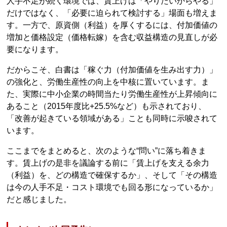
人手不足が続く環境では、賃上げは「やりたいからやる」
だけではなく、「必要に迫られて検討する」場面も増えま
す。一方で、原資側（利益）を厚くするには、付加価値の
増加と価格設定（価格転嫁）を含む収益構造の見直しが必
要になります。
だからこそ、白書は「稼ぐ力（付加価値を生み出す力）」
の強化と、労働生産性の向上を中核に置いています。ま
た、実際に中小企業の時間当たり労働生産性が上昇傾向に
あること（2015年度比+25.5%など）も示されており、
「改善が起きている領域がある」ことも同時に示唆されて
います。
ここまでをまとめると、次のような“問い”に落ち着きま
す。賃上げの是非を議論する前に「賃上げを支える余力
（利益）を、どの構造で確保するか」、そして「その構造
は今の人手不足・コスト環境でも回る形になっているか」
だと感じました。