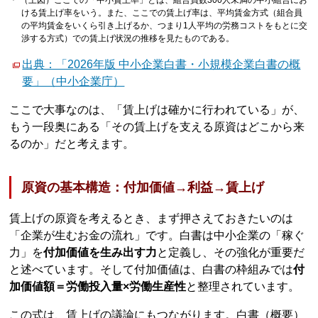
＊ （上図）ここでの「中小賃上率」とは、組合員数300人未満の中小組合にお
ける賃上げ率をいう。また、ここでの賃上げ率は、平均賃金方式（組合員
の平均賃金をいくら引き上げるか、つまり1人平均の労務コストをもとに交
渉する方式）での賃上げ状況の推移を見たものである。
出典：「2026年版 中小企業白書・小規模企業白書の概
要」（中小企業庁）
ここで大事なのは、「賃上げは確かに行われている」が、
もう一段奥にある「その賃上げを支える原資はどこから来
るのか」だと考えます。
原資の基本構造：付加価値→利益→賃上げ
賃上げの原資を考えるとき、まず押さえておきたいのは
「企業が生むお金の流れ」です。白書は中小企業の「稼ぐ
力」を
付加価値を生み出す力
と定義し、その強化が重要だ
と述べています。そして付加価値は、白書の枠組みでは
付
加価値額＝労働投入量×労働生産性
と整理されています。
この式は、賃上げの議論にもつながります。白書（概要）