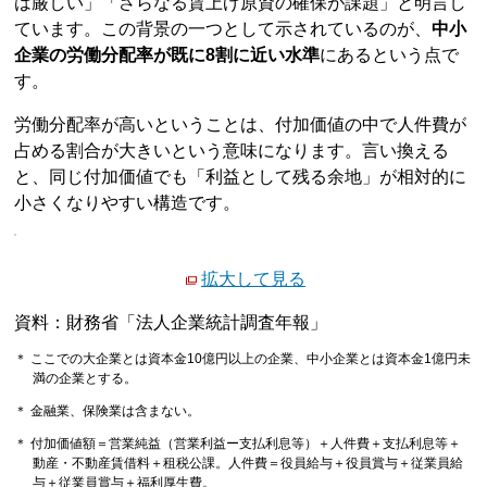
は厳しい」「さらなる賃上げ原資の確保が課題」と明言し
ています。この背景の一つとして示されているのが、
中小
企業の労働分配率が既に8割に近い水準
にあるという点で
す。
労働分配率が高いということは、付加価値の中で人件費が
占める割合が大きいという意味になります。言い換える
と、同じ付加価値でも「利益として残る余地」が相対的に
小さくなりやすい構造です。
拡大して見る
資料：財務省「法人企業統計調査年報」
＊ ここでの大企業とは資本金10億円以上の企業、中小企業とは資本金1億円未
満の企業とする。
＊ 金融業、保険業は含まない。
＊ 付加価値額＝営業純益（営業利益ー支払利息等）＋人件費＋支払利息等＋
動産・不動産賃借料＋租税公課。人件費＝役員給与＋役員賞与＋従業員給
与＋従業員賞与＋福利厚生費。