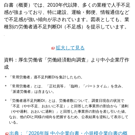
白書（概要）では、2010年代以降、多くの業種で人手不足
感が強まっており、特に建設、運輸・郵便、情報通信など
で不足感が強い傾向が示されています。図表としても、業
種別の労働者過不足判断DI（不足感）を提示しています。
拡大して見る
資料：厚生労働省「労働経済動向調査」より中小企業庁作
成
＊ 「常用労働者」過不足判断DIを集計したもの。
＊ 「常用労働者」とは、 「正社員等」「臨時」「パートタイム」を含み、
「派遣労働者」は含まない。
＊ 「労働者過不足判断DI」とは、労働者数について、調査日現在の状況で
「不足（やや不足、おおいに不足）」と回答した事業所の割合から「過剰
（やや過剰、おおいに過剰）」と回答した事業所の割合を差し引いた値。
なお、他のDIと同様の傾向を把握するため、公表結果を逆転して表示して
いる。
出典：「2026年版 中小企業白書・小規模企業白書の概