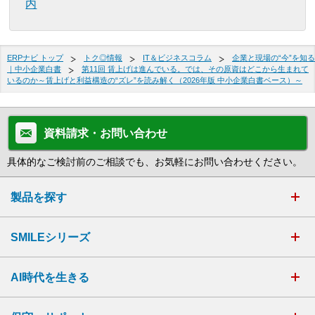
内
ERPナビ トップ
トク◎情報
IT＆ビジネスコラム
企業と現場の“今”を知る
｜中小企業白書
第11回 賃上げは進んでいる。では、その原資はどこから生まれて
いるのか～賃上げと利益構造の“ズレ”を読み解く（2026年版 中小企業白書ベース）～
資料請求・お問い合わせ
具体的なご検討前のご相談でも、お気軽にお問い合わせください。
製品を探す
SMILEシリーズ
AI時代を生きる