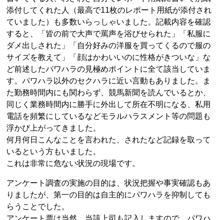
添付してくれた人（最高で11枚のレポート用紙が添付され
ていました）も多数いらっしゃいました。記載内容を確認
すると、「皆の前で大声で罵声を浴びせられた」「私服に
ダメ出しされた」「自分好みの洋服を買ってくるので服の
サイズを教えて」「顔はかわいいのに性格がきついな」な
ど前述したパワハラの見極めポイントに全て該当していま
す。パワハラ以外のセクハラに近い言動もありました。ま
た勤務時間内にも関わらず、競馬新聞を読んでいるとか、
同じく業務時間内に勝手に外出して所在不明になる、私用
電話を頻繁にしているなどモラルハラスメント等の問題も
浮かび上がってきました。
何月何日こんなことを言われた、されたなど記録を取って
いるという方もいました。
これは非常に危ない状況の現場です。
アンケート調査の実施の目的は、状況把握や事実確認もあ
りましたが、第一の目的は自主的にパワハラを抑制しても
らうことでした。
アンケート票は当然、当該上司も記入しますので、パワハ