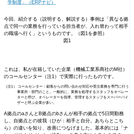
学制度」（ERPナビ）
今回、紹介する（説明する、解説する）事例は「異なる拠
点で同一の業務を行っている担当者が、入れ替わって相手
の職場へ行く」というものです。（図1を参照）
図1
これは、私が在籍していた企業（機械工業系商社のM社）
のコールセンター（注1）で実際に行ったものです。
（注1） コールセンター：顧客からの問い合わせ対応や受注業務を専門に行う
事業所・部門のこと。一般的に、業務を処理するスタッフをオペレー
ターと呼び、オペレーターを指導、管理するスタッフをスーパーバイ
ザーと呼ぶ企業が多い。
A拠点のaさんとB拠点のbさんが相手の拠点で5日間勤務
し、自拠点との彼我（ひが：相手と自分。あちらとこち
ら）の違いを知り、改善につなげました。基本的には「ナ