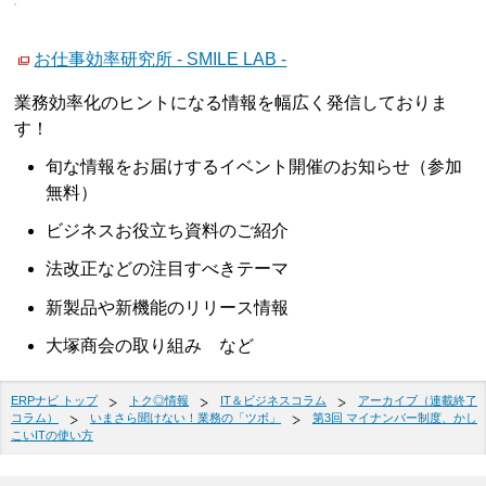
お仕事効率研究所 - SMILE LAB -
業務効率化のヒントになる情報を幅広く発信しておりま
す！
旬な情報をお届けするイベント開催のお知らせ（参加
無料）
ビジネスお役立ち資料のご紹介
法改正などの注目すべきテーマ
新製品や新機能のリリース情報
大塚商会の取り組み など
ERPナビ トップ
トク◎情報
IT＆ビジネスコラム
アーカイブ（連載終了
コラム）
いまさら聞けない！業務の「ツボ」
第3回 マイナンバー制度、かし
こいITの使い方