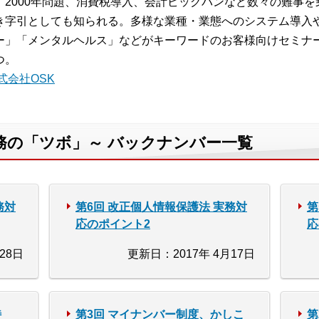
。2000年問題、消費税導入、会計ビッグバンなど数々の難事
き字引としても知られる。多様な業種・業態へのシステム導入
ー」「メンタルヘルス」などがキーワードのお客様向けセミナ
つ。
式会社OSK
務の「ツボ」～ バックナンバー一覧
務対
第6回 改正個人情報保護法 実務対
第
応のポイント2
応
28日
更新日：2017年 4月17日
特
第3回 マイナンバー制度、かしこ
第