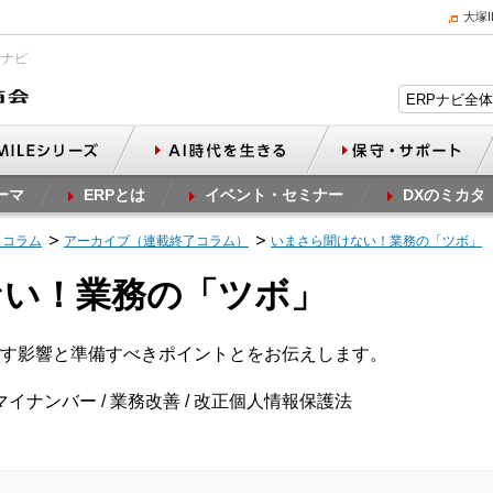
大塚
Pナビ
ーマ
ERPとは
イベント・セミナー
DXのミカタ
スコラム
アーカイブ（連載終了コラム）
いまさら聞けない！業務の「ツボ」
ない！業務の「ツボ」
す影響と準備すべきポイントとをお伝えします。
マイナンバー / 業務改善 / 改正個人情報保護法