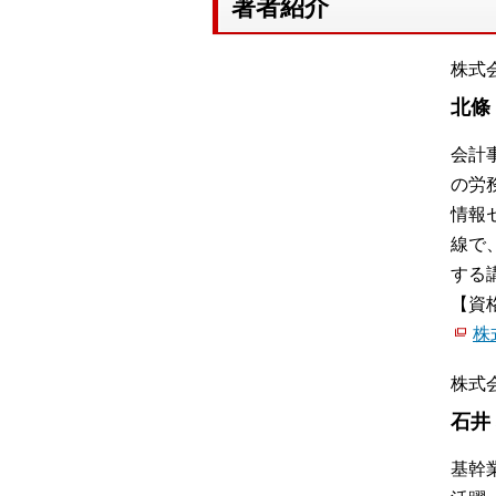
著者紹介
株式
北條
会計
の労
情報
線で
する
【資
株
株式
石井
基幹