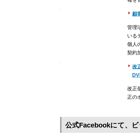
顧客
管理
いる
個人
契約
改
D
改正
正の
公式Facebookに