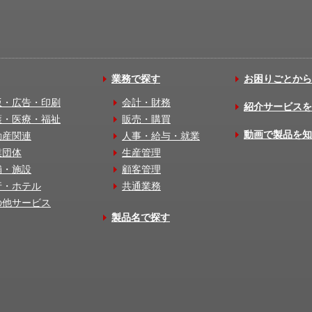
業務で探す
お困りごとから
版・広告・印刷
会計・財務
紹介サービスを
護・医療・福祉
販売・購買
動画で製品を知
動産関連
人事・給与・就業
業団体
生産管理
舗・施設
顧客管理
行・ホテル
共通業務
の他サービス
製品名で探す