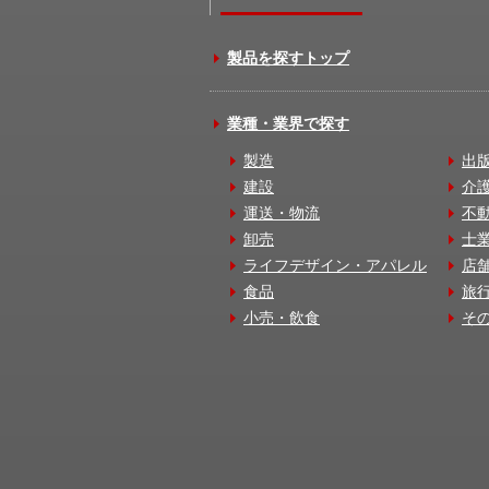
製品を探すトップ
業種・業界で探す
製造
出
建設
介
運送・物流
不
卸売
士
ライフデザイン・アパレル
店
食品
旅
小売・飲食
そ