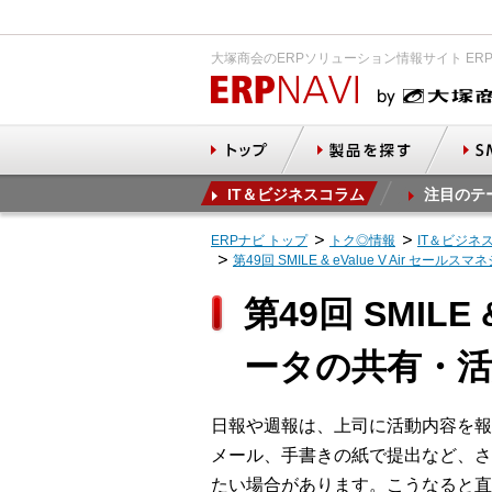
大塚商会のERPソリューション情報サイト ER
IT＆ビジネスコラム
注目のテ
ERPナビ トップ
トク◎情報
IT＆ビジネ
第49回 SMILE & eValue V Air 
第49回 SMILE
ータの共有・活
日報や週報は、上司に活動内容を報
メール、手書きの紙で提出など、さ
たい場合があります。こうなると直