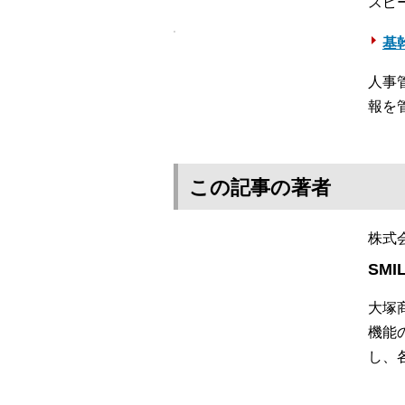
スピ
基
人事
報を
この記事の著者
株式
SMI
大塚
機能
し、