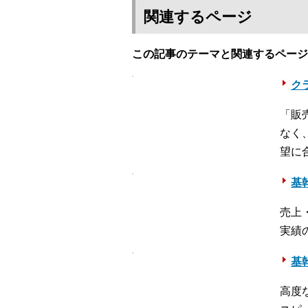
関連するページ
この記事のテーマと関連するページ
クラ
「販
なく
望に
基幹
売上
実績
基幹
高度