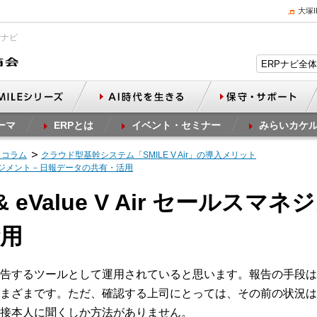
大塚
Pナビ
ーマ
ERPとは
イベント・セミナー
みらいカケ
スコラム
クラウド型基幹システム「SMILE V Air」の導入メリット
セールスマネジメント－日報データの共有・活用
 & eValue V Air セール
用
告するツールとして運用されていると思います。報告の手段は、
まざまです。ただ、確認する上司にとっては、その前の状況は
接本人に聞くしか方法がありません。