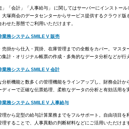
売」「会計」「人事給与」 に関してはサーバーにインストール
、大塚商会のデータセンターからサービス提供するクラウド版
合わせた形態でご利用いただけます。
業務システム SMILE V 販売
・売掛から仕入・買掛、在庫管理までの全般をカバー。マスタ
の集計・オリジナル帳票の作成・多角的なデータ分析などが行
業務システム SMILE V 会計
な分析機能と数多くの管理機能をラインアップし、財務会計か
ーディーで正確な伝票処理、柔軟なデータの分析と有効活用を
幹業務システム SMILE V 人事給与
管理から定型の給与計算業務までをフルサポート。自由項目を
管理することで、人事異動の判断材料などにご活用いただけま