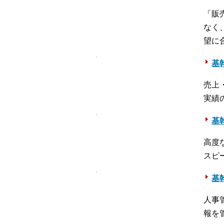
「販
なく
望に
基幹
売上
実績
基幹
高度
スピ
基
人事
報を