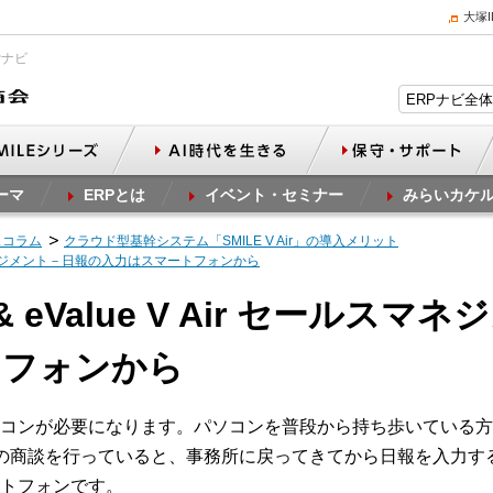
大塚
Pナビ
ーマ
ERPとは
イベント・セミナー
みらいカケ
スコラム
クラウド型基幹システム「SMILE V Air」の導入メリット
セールスマネジメント－日報の入力はスマートフォンから
 & eValue V Air セール
トフォンから
コンが必要になります。パソコンを普段から持ち歩いている方
の商談を行っていると、事務所に戻ってきてから日報を入力す
トフォンです。