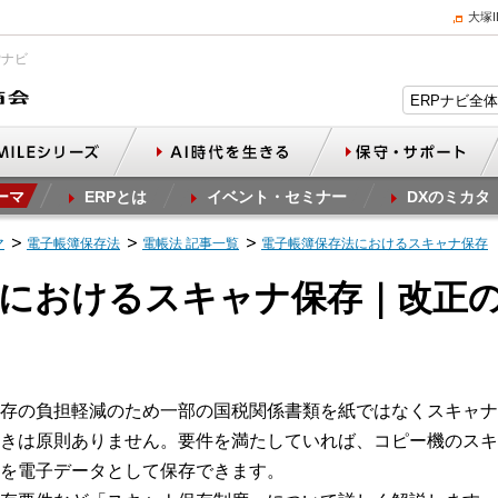
大塚
Pナビ
ーマ
ERPとは
イベント・セミナー
DXのミカタ
マ
電子帳簿保存法
電帳法 記事一覧
電子帳簿保存法におけるスキャナ保存
法におけるスキャナ保存｜改正
存の負担軽減のため一部の国税関係書類を紙ではなくスキャナ
きは原則ありません。要件を満たしていれば、コピー機のスキ
を電子データとして保存できます。