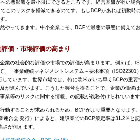
態への悪影響を最小限にできるところです。経営基盤が弱い場
Pでこのリスクを軽減できるのです。もしBCPがあれば初動時
す。
然やってきます。中小企業こそ、BCPで最悪の事態に備えて
的評価・市場評価の高まり
企業の社会的な評価や市場での評価が高まります。例えば、I
して、「事業継続マネジメントシステム－要求事項（ISO2230
を発行しています。世界市場では、特に欧米がいち早くBCPの重
及が進んでいます。こうした称号を得ることで、企業の価値は
事業等のリスクに関する情報」の記載が義務付けられています
行動することが求められるため、BCPがより重要となります
業連合会 発行）によると、建設業でのBCP策定率は31.2％
高さが伺えます。