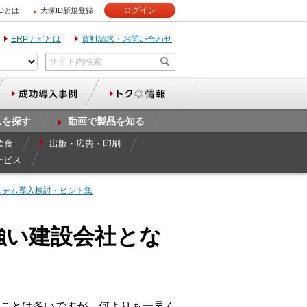
ログイン
IDとは
大塚ID新規登録
ERPナビとは
資料請求・お問い合わせ
スを探す
動画で製品を知る
飲食
出版・広告・印刷
ービス
ステム導入検討・ヒント集
強い建設会社とな
ことは多いですが、何よりも一早く