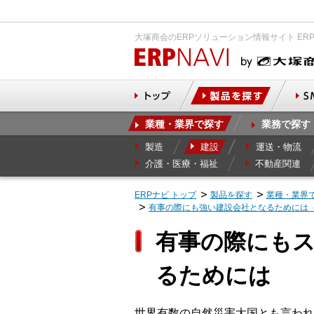
大塚商会のERPソリューション情報サイト ER
業種・業界で探す
業務で探す
製造
建設
運送・物流
介護・医療・福祉
不動産関連
ERPナビ トップ
製品を探す
業種・業界
有事の際にも強い建設会社となるためには（
有事の際にも
るためには
世界有数の自然災害大国とも言われ