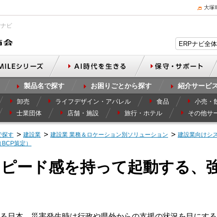
大塚
Pナビ
製品名で探す
お困りごとから探す
紹介サービ
卸売
ライフデザイン・アパレル
食品
小売・
士業団体
店舗・施設
旅行・ホテル
その他サ
で探す
建設業
建設業 業務＆ロケーション別ソリューション
建設業向けシ
BCP策定）
スピード感を持って起動する、
る日本。災害発生時は行政や県外からの支援の状況を目にする