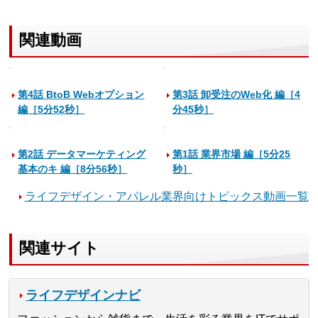
関連動画
第4話 BtoB Webオプション
第3話 卸受注のWeb化 編［4
編［5分52秒］
分45秒］
第2話 データマーケティング
第1話 業界市場 編［5分25
基本のキ 編［8分56秒］
秒］
ライフデザイン・アパレル業界向けトピックス動画一覧
関連サイト
ライフデザインナビ