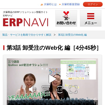
大塚IDとは
大塚ID新規登録
ログイン
大塚商会のERPソリューション情報サイト
ERPナビ
製品・サービスを動画で分かりやすく解説
第3話 卸受注のWeb化 編
第3話 卸受注のWeb化 編［4分45秒］