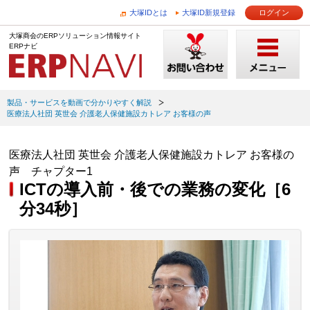
大塚IDとは
大塚ID新規登録
ログイン
大塚商会のERPソリューション情報サイト
ERPナビ
製品・サービスを動画で分かりやすく解説
医療法人社団 英世会 介護老人保健施設カトレア お客様の声
医療法人社団 英世会 介護老人保健施設カトレア お客様の
声 チャプター1
ICTの導入前・後での業務の変化［6
分34秒］