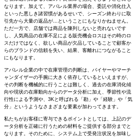
なります。加えて、アパレル業界の場合、委託や消化仕入
といった悪しき諸習慣があるせいで、シーズン終わりに取
引先から大量の返品が…ということにもなりかねません。
ただ一方で、店舗では商品を陳列しないと売れないです
し、人気商品の在庫不足による販売機会ロスはその時のロ
スだけではなく、欲しい商品が欠品していることで顧客か
らのブランドの信頼を失い、結果、客離れにつながること
にもなります。
アパレル企業の中で在庫管理の判断は、バイヤーやマーチ
ャンダイザーの手腕に大きく依存しているといえますが、
その判断を機械的に行うことは難しく、過去の在庫消化傾
向や現状の在庫動向からのデータ分析に加え、季節性や流
行性による予測や、3Kと呼ばれる「勘」や「経験」や「気
分」というようなさまざまな要素が加わってきます。
私たちがお客様に寄与できるポイントとしては、上記のデ
ータ分析を正確に行うための材料をご提供する部分までと
なります。そのために、システム上で受発注状況を加味し