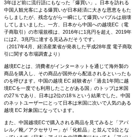
3年ほど前に流行語にもなった「爆買い」。日本を訪れる
中国人観光客による爆買いが日本経済に大きな恩恵をもた
らしましたが、残念ながら一瞬にして爆買いバブルは崩壊
してしまいました。一方、日本から中国への越境EC（電
子商取引）の市場規模は、2016年に1兆円を超え、2019年
には2、3兆円に達する見込みだそうです。
（2017年4月、経済産業省が発表した平成28年度 電子商取
引に関する市場調査より）
越境ECとは、消費者がインターネットを通じて海外製の
商品を購入し、その商品が国外から配送されるといったも
のを呼びます。中国の越境 EC 経験者が「過去1年間に越
境ECを一度でも利用したことがある国」のトップは米国
の27％であり、日本は2位の18％という結果でした。中国
のネットユーザーにとって日本は米国に次いで人気のある
越境 EC 対象国になっています。
また、中国越境ECで購入される商品を見てみると「アパ
レル／靴／アクセサリー」が「化粧品」と並んで1位とな