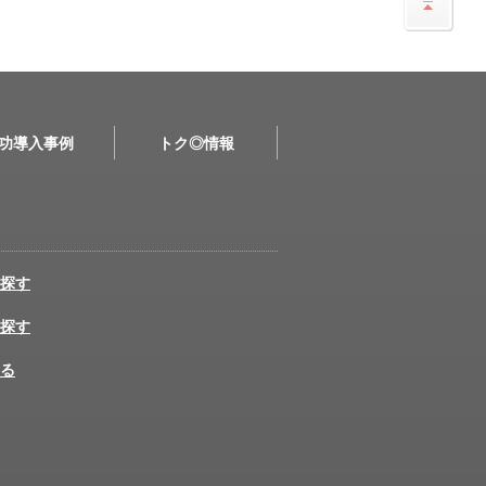
功導入事例
トク◎情報
探す
探す
る