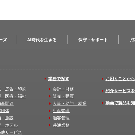
リーズ
AI時代を生きる
保守・サポート
成
業務で探す
お困りごとから
版・広告・印刷
会計・財務
紹介サービスを
護・医療・福祉
販売・購買
動画で製品を知
動産関連
人事・給与・就業
業団体
生産管理
舗・施設
顧客管理
行・ホテル
共通業務
の他サービス