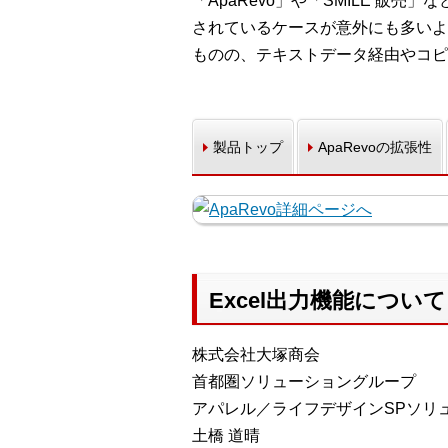
「ApaRevo」や「SMILE 販
されているケースが意外にも多いよ
ものの、テキストデータ経由やコピ
製品トップ
ApaRevoの拡張性
Excel出力機能について
株式会社大塚商会
首都圏ソリューショングループ
アパレル／ライフデザインSPソリ
土橋 道晴