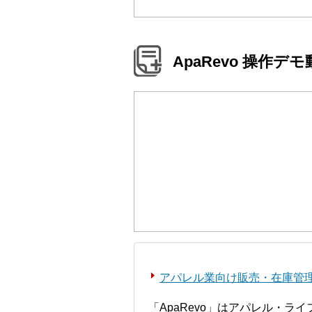
ApaRevo 操作デ
アパレル業向け販売・在庫管理シ
「ApaRevo」はアパレル・