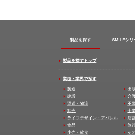
製品を探す
SMILEシ
製品を探すトップ
業種・業界で探す
製造
出
建設
介
運送・物流
不
卸売
士
ライフデザイン・アパレル
店
食品
旅
小売・飲食
そ