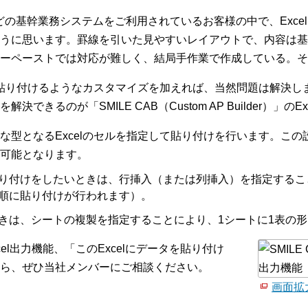
売」などの基幹業務システムをご利用されているお客様の中で、Ex
うに思います。罫線を引いた見やすいレイアウトで、内容は基
ーペーストでは対応が難しく、結局手作業で作成している。そ
タを貼り付けるようなカスタマイズを加えれば、当然問題は解決
きるのが「SMILE CAB（Custom AP Builder）」のE
な型となるExcelのセルを指定して貼り付けを行います。こ
可能となります。
り付けをしたいときは、行挿入（または列挿入）を指定するこ
順に貼り付けが行われます）。
きは、シートの複製を指定することにより、1シートに1表の
xcel出力機能、「このExcelにデータを貼り付け
ら、ぜひ当社メンバーにご相談ください。
画面拡大