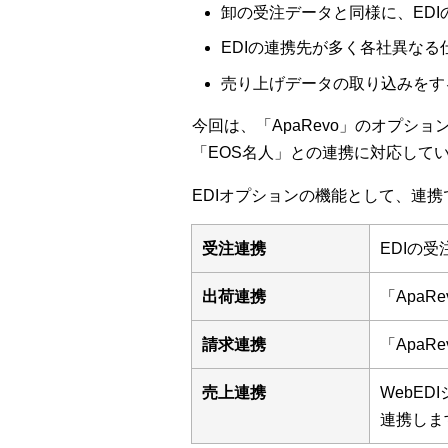
卸の受注データと同様に、ED
EDIの連携先が多く各社異な
売り上げデータの取り込みをす
今回は、「ApaRevo」のオプシ
「EOS名人」との連携に対応して
EDIオプションの機能として、連
受注連携
EDIの
出荷連携
「Apa
請求連携
「Apa
売上連携
WebE
連携しま