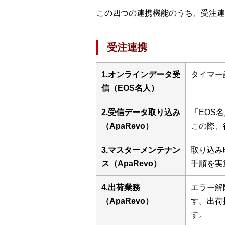
この四つの連携機能のうち、受注連
受注連携
1.オンラインデータ受
タイマー
信（EOS名人）
2.受信データ取り込み
「EOS
（ApaRevo）
この際、
3.マスターメンテナン
取り込み
ス（ApaRevo）
手順を実
4.出荷業務
エラー解
（ApaRevo）
す。出荷
す。