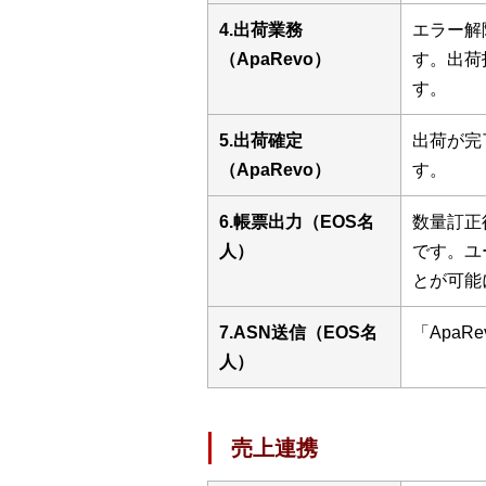
4.出荷業務
エラー解
（ApaRevo）
す。出荷
す。
5.出荷確定
出荷が完
（ApaRevo）
す。
6.帳票出力（EOS名
数量訂正
人）
です。ユ
とが可能
7.ASN送信（EOS名
「Apa
人）
売上連携