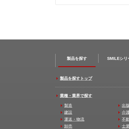
製品を探す
SMILEシ
製品を探すトップ
業種・業界で探す
製造
出
建設
介
運送・物流
不
卸売
士