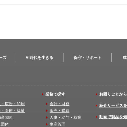
リーズ
AI時代を生きる
保守・サポート
成
業務で探す
お困りごとから
版・広告・印刷
会計・財務
紹介サービスを
護・医療・福祉
販売・購買
動画で製品を知
動産関連
人事・給与・就業
業団体
生産管理