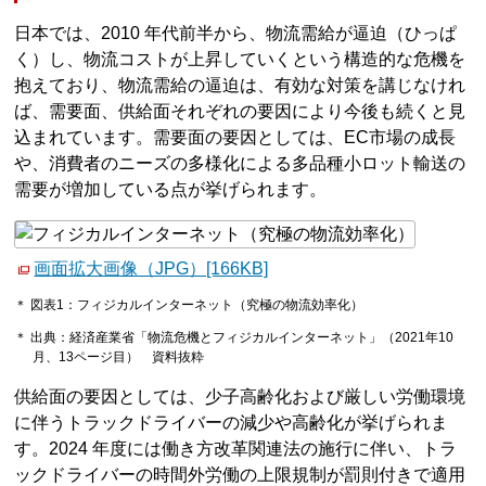
日本では、2010 年代前半から、物流需給が逼迫（ひっぱ
く）し、物流コストが上昇していくという構造的な危機を
抱えており、物流需給の逼迫は、有効な対策を講じなけれ
ば、需要面、供給面それぞれの要因により今後も続くと見
込まれています。需要面の要因としては、EC市場の成長
や、消費者のニーズの多様化による多品種小ロット輸送の
需要が増加している点が挙げられます。
画面拡大画像（JPG）[166KB]
＊ 図表1：フィジカルインターネット（究極の物流効率化）
＊ 出典：経済産業省「物流危機とフィジカルインターネット」（2021年10
月、13ページ目） 資料抜粋
供給面の要因としては、少子高齢化および厳しい労働環境
に伴うトラックドライバーの減少や高齢化が挙げられま
す。2024 年度には働き方改革関連法の施行に伴い、トラ
ックドライバーの時間外労働の上限規制が罰則付きで適用