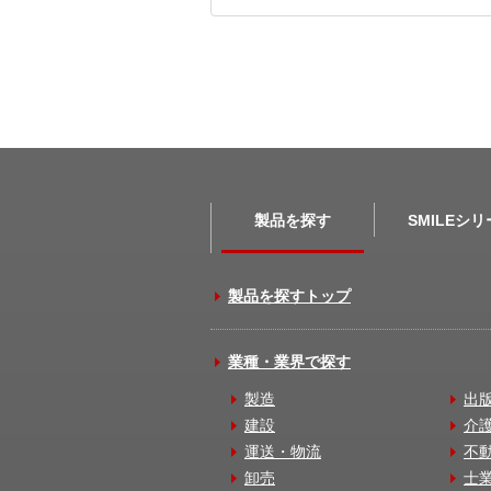
製品を探す
SMILEシ
製品を探すトップ
業種・業界で探す
製造
出
建設
介
運送・物流
不
卸売
士