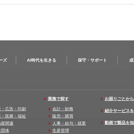
リーズ
AI時代を生きる
保守・サポート
成
業務で探す
お困りごとから
版・広告・印刷
会計・財務
紹介サービスを
護・医療・福祉
販売・購買
動画で製品を知
動産関連
人事・給与・就業
業団体
生産管理