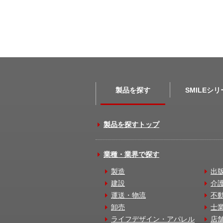
製品を探す
SMILEシ
製品を探すトップ
業種・業界で探す
製造
出
建設
介
運送・物流
不
卸売
士
ライフデザイン・アパレル
店