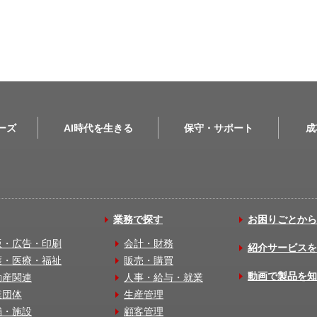
リーズ
AI時代を生きる
保守・サポート
成
業務で探す
お困りごとから
版・広告・印刷
会計・財務
紹介サービスを
護・医療・福祉
販売・購買
動画で製品を知
動産関連
人事・給与・就業
業団体
生産管理
舗・施設
顧客管理