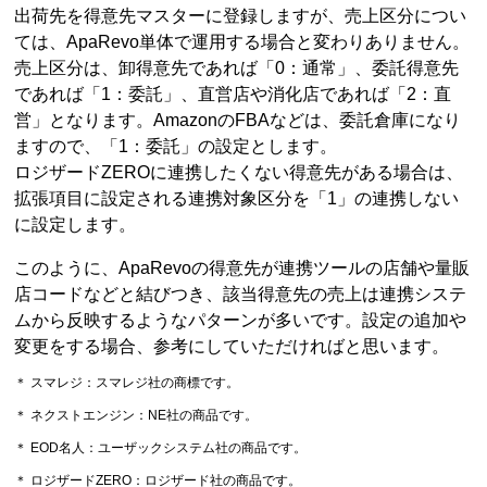
出荷先を得意先マスターに登録しますが、売上区分につい
ては、ApaRevo単体で運用する場合と変わりありません。
売上区分は、卸得意先であれば「0：通常」、委託得意先
であれば「1：委託」、直営店や消化店であれば「2：直
営」となります。AmazonのFBAなどは、委託倉庫になり
ますので、「1：委託」の設定とします。
ロジザードZEROに連携したくない得意先がある場合は、
拡張項目に設定される連携対象区分を「1」の連携しない
に設定します。
このように、ApaRevoの得意先が連携ツールの店舗や量販
店コードなどと結びつき、該当得意先の売上は連携システ
ムから反映するようなパターンが多いです。設定の追加や
変更をする場合、参考にしていただければと思います。
＊ スマレジ：スマレジ社の商標です。
＊ ネクストエンジン：NE社の商品です。
＊ EOD名人：ユーザックシステム社の商品です。
＊ ロジザードZERO：ロジザード社の商品です。