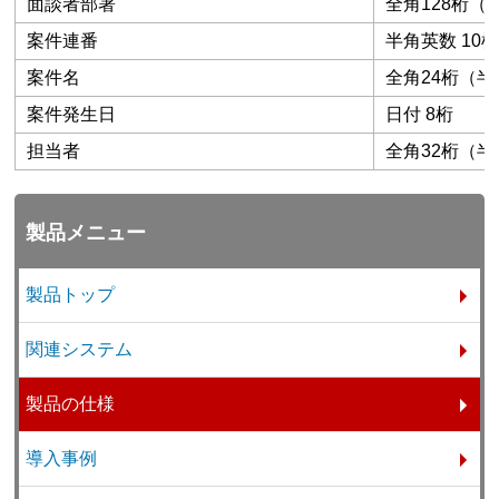
面談者部署
全角128桁（
案件連番
半角英数 10
案件名
全角24桁（半
案件発生日
日付 8桁
担当者
全角32桁（半
製品メニュー
製品トップ
関連システム
製品の仕様
導入事例