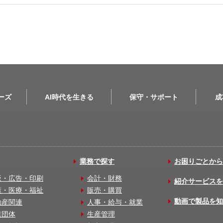
リーズ
AI時代を生きる
保守・サポート
成
業務で探す
お困りごとから
版・広告・印刷
会計・財務
紹介サービスを
護・医療・福祉
販売・購買
動画で製品を知
動産関連
人事・給与・就業
業団体
生産管理