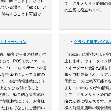
大幅に向上します。さらに
で、グルメサイト経由の
いる場合、「ebica」と
の立案に役立ちます。
を付与することも可能で
ソリューション
クラウド型モバイルポ
予約、顧客データの精度が向
「ebica」に蓄積され
では、POSでのファース
上します。ウォークイン情
「ebica」のテーブル情
トオーダーや会計処理をト
ムな空席化によって直前の
報が自動更新され、リア
また、会計情報連携により
予約ニーズに対応可能と
の売上とをひも付けること
より「ebica」の予約情
把握し、効果的な集客戦略
とで、グルメサイト経由
食情報連携により、お客様
略の立案に役立ちます。
したおもてなしにご活用い
様の前回来店時の喫食情