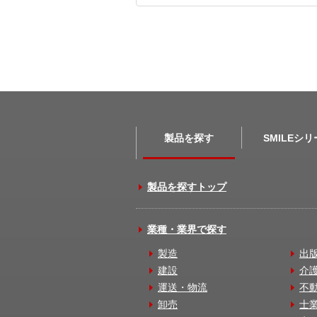
製品を探す
SMILEシ
製品を探すトップ
業種・業界で探す
製造
出
建設
介
運送・物流
不
卸売
士