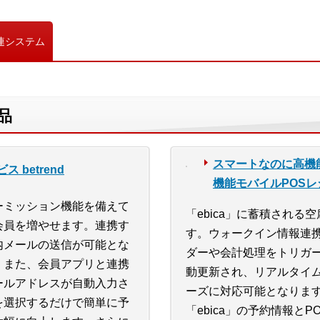
連システム
品
スマートなのに高機
betrend
機能モバイルPOSレ
ーミッション機能を備えて
「ebica」に蓄積され
会員を増やせます。連携す
す。ウォークイン情報連携
内メールの送信が可能とな
ダーや会計処理をトリガー
。また、会員アプリと連携
動更新され、リアルタイ
ールアドレスが自動入力さ
ーズに対応可能となりま
を選択するだけで簡単に予
「ebica」の予約情報と