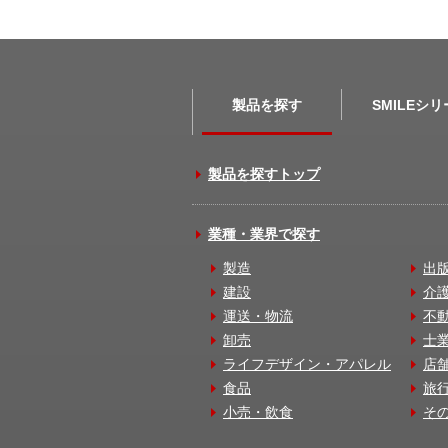
製品を探す
SMILEシ
製品を探すトップ
業種・業界で探す
製造
出
建設
介
運送・物流
不
卸売
士
ライフデザイン・アパレル
店
食品
旅
小売・飲食
そ