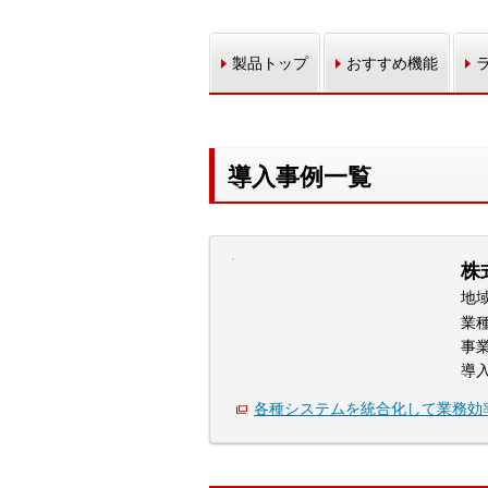
製品トップ
おすすめ機能
導入事例一覧
株
地
業
事
導
各種システムを統合化して業務効