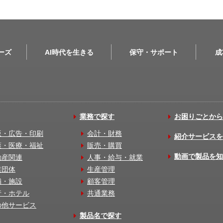
リーズ
AI時代を生きる
保守・サポート
成
業務で探す
お困りごとから
版・広告・印刷
会計・財務
紹介サービスを
護・医療・福祉
販売・購買
動画で製品を知
動産関連
人事・給与・就業
業団体
生産管理
舗・施設
顧客管理
行・ホテル
共通業務
の他サービス
製品名で探す