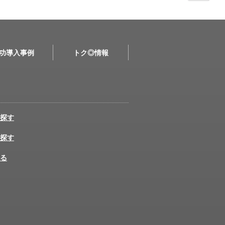
功導入事例
トク◎情報
探す
探す
る