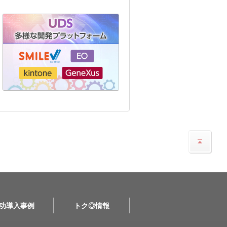
功導入事例
トク◎情報