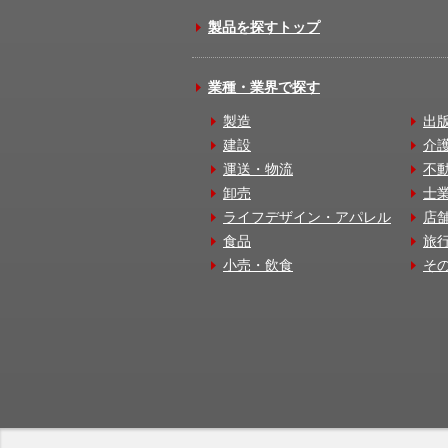
製品を探すトップ
業種・業界で探す
製造
出
建設
介
運送・物流
不
卸売
士
ライフデザイン・アパレル
店
食品
旅
小売・飲食
そ