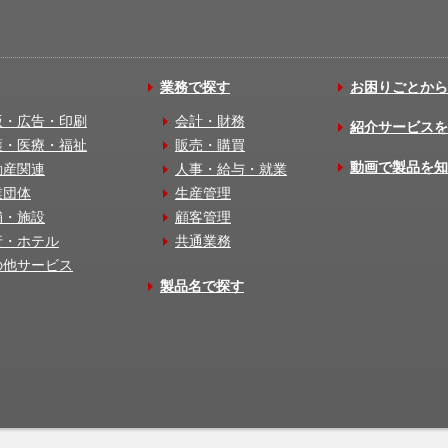
業務で探す
お困りごとから
版・広告・印刷
会計・財務
紹介サービスを
護・医療・福祉
販売・購買
動画で製品を知
動産関連
人事・給与・就業
業団体
生産管理
舗・施設
顧客管理
行・ホテル
共通業務
の他サービス
製品名で探す