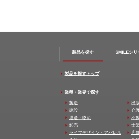
製品を探す
SMILEシ
製品を探すトップ
業種・業界で探す
製造
出
建設
介
運送・物流
不
卸売
士
ライフデザイン・アパレル
店