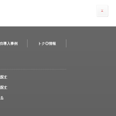
功導入事例
トク◎情報
探す
探す
る