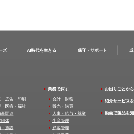
リーズ
AI時代を生きる
保守・サポート
成
業務で探す
お困りごとから
版・広告・印刷
会計・財務
紹介サービスを
護・医療・福祉
販売・購買
動画で製品を知
動産関連
人事・給与・就業
業団体
生産管理
舗・施設
顧客管理