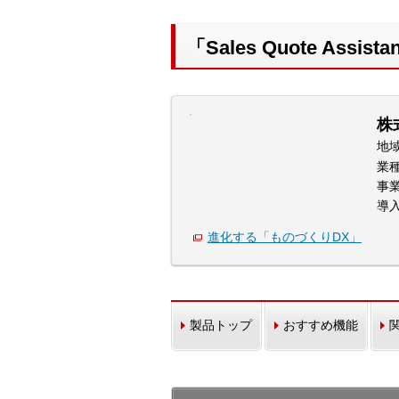
「Sales Quote Ass
株
地
業
事
導
進化する「ものづくりDX」
製品トップ
おすすめ機能