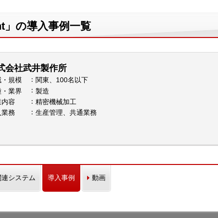
istant」の導入事例一覧
式会社武井製作所
域・規模
関東、100名以下
種・業界
製造
業内容
精密機械加工
入業務
生産管理、共通業務
関連システム
導入事例
動画