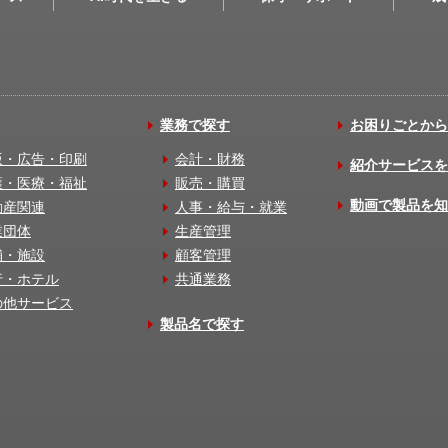
業務で探す
お困りごとから
版・広告・印刷
会計・財務
紹介サービスを
護・医療・福祉
販売・購買
動画で製品を知
動産関連
人事・給与・就業
業団体
生産管理
舗・施設
顧客管理
行・ホテル
共通業務
の他サービス
製品名で探す