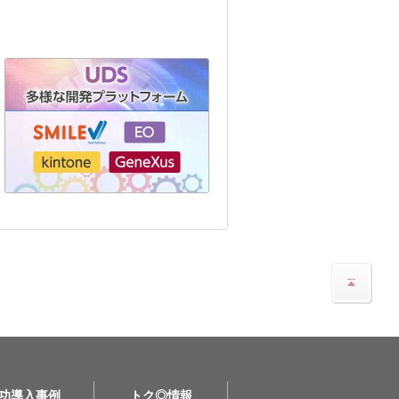
功導入事例
トク◎情報