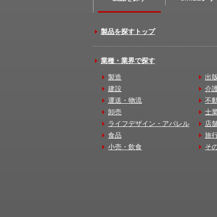
製品を探すトップ
業種・業界で探す
製造
出
建設
介
運送・物流
不
卸売
士
ライフデザイン・アパレル
店
食品
旅
小売・飲食
そ