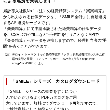
による連携を実現します！
累計導入社数No.1（注）の経費精算システム「楽楽精算」
から出力される仕訳データを、「SMILE 会計」に自動連携
するAPI連携サービスです。
「楽楽精算」にて申請承認された経費精算の仕訳データ
を、CSV出力や加工など“手作業”を行うことなくAPIで
「楽楽精算」へデータを連携しますので、経理担当者の“手
間”を省くことができます。
（注）デロイト トーマツ ミック経済研究所「クラウド型経費精算システム市
場の実態と展望」（ミックITリポート2025年1月号：https://mic-
r.co.jp/micit/2025/）より
「SMILE」シリーズ カタログダウンロード
「SMILE」シリーズの概要をすぐにつか
んでいただけるようPDFカタログをご用
意しています。無料にてダウンロード可能ですので、
ご検討資料としてお役立てください。