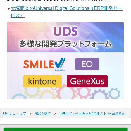
大塚商会のUniversal Digital Solutions（ERP開発サー
ビス）
ERPナビ トップ
製品を探す
SMILE V 2nd Edition APIコネクト for 楽楽精算