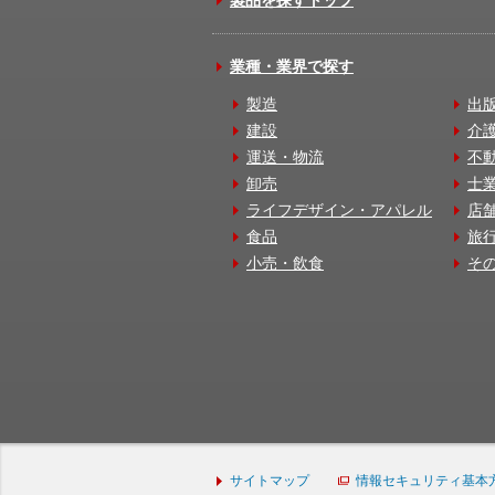
業種・業界で探す
製造
出
建設
介
運送・物流
不
卸売
士
ライフデザイン・アパレル
店
食品
旅
小売・飲食
そ
サイトマップ
情報セキュリティ基本