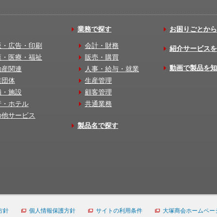
業務で探す
お困りごとから
版・広告・印刷
会計・財務
紹介サービスを
護・医療・福祉
販売・購買
動画で製品を知
動産関連
人事・給与・就業
業団体
生産管理
舗・施設
顧客管理
行・ホテル
共通業務
の他サービス
製品名で探す
方針
個人情報保護方針
サイトの利用条件
大塚商会ホームペー