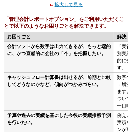
拡大して見る
「管理会計レポートオプション」をご利用いただくこ
とで以下のようなお困りごとを解決できます。
お困りごと
解決
会計ソフトから数字は出力できるが、もっと端的
「実行
に、かつ直感的に会社の「今」を把握したい。
別実績
的に分
す。
キャッシュフロー計算書は出せるが、前期と比較
数字の
してどうなのかなど、傾向がつかみづらい。
ュ増減
ます。
ついて
一目瞭
予算や過去の実績を基にした今後の実績推移予測
例えば
を行いたい。
実績を
ンが可