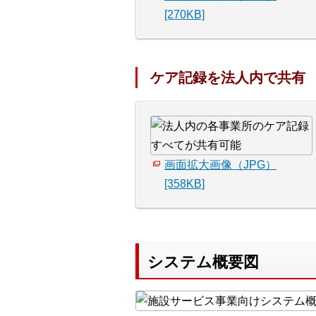
[270KB]
ケア記録を法人内で共有
画面拡大画像（JPG）
[358KB]
システム概要図