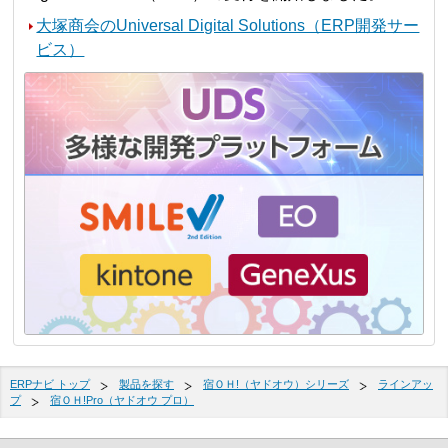
大塚商会のUniversal Digital Solutions（ERP開発サー
ビス）
ERPナビ トップ
製品を探す
宿ＯＨ!（ヤドオウ）シリーズ
ラインアッ
プ
宿ＯＨ!Pro（ヤドオウ プロ）