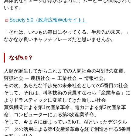
具体的なイメージが浮かぶ ように、ムービーも作成されて
います。
Society 5.0（政府広報Webサイト）
「それは、いつもの毎日にやってくる、半歩先の未来。」
なかなか良いキャッチフレーズだと思いませんか。
なぜ5.0？
人類が誕生してからこれまでの人間社会の4段階の変遷、
狩猟社会 ～ 農耕社会 ～ 工業社会 ～ 情報社会。
その次、あらたな半歩先の未来社会としての5番目の社会
そして、それは、科学技術の発展すなわち「産業革命」に
よりドラスティックに変革してきた新しい社会
蒸気機関による第1次産業革命、電力による第2次産業革
命、コンピューターによる第3次産業革命。
そして、今まさに始まっているIoT、AIといったデジタル
データの活用による第4次産業革命を経て創造される5番目