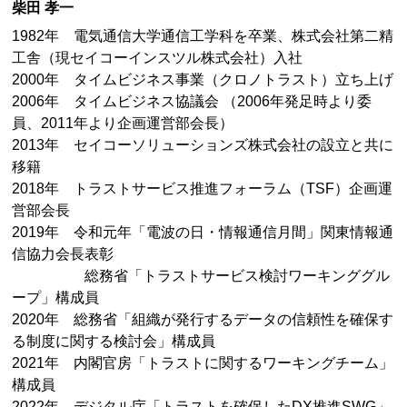
柴田 孝一
1982年 電気通信大学通信工学科を卒業、株式会社第二精
工舎（現セイコーインスツル株式会社）入社
2000年 タイムビジネス事業（クロノトラスト）立ち上げ
2006年 タイムビジネス協議会 （2006年発足時より委
員、2011年より企画運営部会長）
2013年 セイコーソリューションズ株式会社の設立と共に
移籍
2018年 トラストサービス推進フォーラム（TSF）企画運
営部会長
2019年 令和元年「電波の日・情報通信月間」関東情報通
信協力会長表彰
総務省「トラストサービス検討ワーキンググル
ープ」構成員
2020年 総務省「組織が発行するデータの信頼性を確保す
る制度に関する検討会」構成員
2021年 内閣官房「トラストに関するワーキングチーム」
構成員
2022年 デジタル庁「トラストを確保したDX推進SWG」