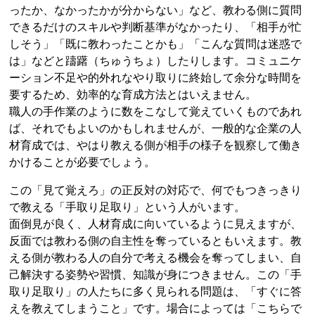
ったか、なかったかが分からない」など、教わる側に質問
できるだけのスキルや判断基準がなかったり、「相手が忙
しそう」「既に教わったことかも」「こんな質問は迷惑で
は」などと躊躇（ちゅうちょ）したりします。コミュニケ
ーション不足や的外れなやり取りに終始して余分な時間を
要するため、効率的な育成方法とはいえません。
職人の手作業のように数をこなして覚えていくものであれ
ば、それでもよいのかもしれませんが、一般的な企業の人
材育成では、やはり教える側が相手の様子を観察して働き
かけることが必要でしょう。
この「見て覚えろ」の正反対の対応で、何でもつきっきり
で教える「手取り足取り」という人がいます。
面倒見が良く、人材育成に向いているように見えますが、
反面では教わる側の自主性を奪っているともいえます。教
える側が教わる人の自分で考える機会を奪ってしまい、自
己解決する姿勢や習慣、知識が身につきません。この「手
取り足取り」の人たちに多く見られる問題は、「すぐに答
えを教えてしまうこと」です。場合によっては「こちらで