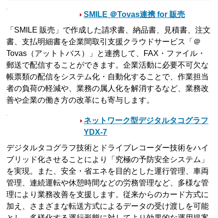
SMILE ＠Tovas連携 for 販売
「SMILE 販売」で作成した請求書、納品書、見積書、注文
書、支払明細書を企業間取引支援クラウドサービス「＠
Tovas（アットトバス）」と連携して、FAX・ファイル・
郵送で配信することができます。企業活動に必要不可欠な
帳票類の配信をシステム化・自動化することで、作業担当
者の負荷の軽減や、業務の属人化を解消するなど、業務改
善や企業の働き方の改革にも寄与します。
ネットワーク型デジタルタコグラフ
YDX-7
デジタルタコグラフ技術とドライブレコーダー技術をハイ
ブリッド化させることにより「究極の予防安全システム」
を実現。また、安全・省エネを目的とした運行管理、車両
管理、連続運転や休憩時間などの労務管理など、多様な管
理により業務改善を支援します。従来からのカード方式に
加え、さまざまな転送方式によるデータの受け渡しを可能
とし、多様化する運行形態に対してより効果的な運用提案