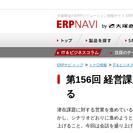
大塚商会のERPソリューション情報サイト ER
IT＆ビジネスコラム
注目のテ
ERPナビ トップ
トク◎情報
IT＆ビジネ
第156回 経
る
潜在課題に対する営業を進めている
かし、シナリオどおりに進めようと
上げること。今回は会話を盛り上げ