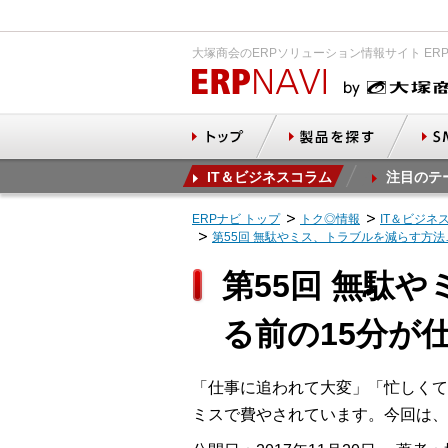
大塚商会のERPソリューション情報サイト ER
IT＆ビジネスコラム
注目のテ
ERPナビ トップ
トク◎情報
IT＆ビジネ
第55回 無駄やミス、トラブルを減らす方法
第55回 無駄
る前の15分が
「仕事に追われて大変」「忙しくて
ミスで費やされています。今回は、