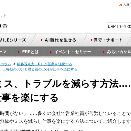
大塚
Pナビ
ーマ
ERPとは
イベント・セミナー
みらいカケ
スコラム
顧客視点力（R）が営業を強化する
……毎朝の30分と帰る前の15分が仕事を楽にする
やミス、トラブルを減らす方法…
仕事を楽にする
時間がない」……多くの会社で営業社員が苦労していることで
無駄やミスを減らし仕事を楽にする方法についてご紹介します