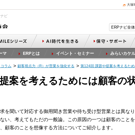
大塚
Pナビ
ーマ
ERPとは
イベント・セミナー
みらいカケ
スコラム
顧客視点力（R）が営業を強化する
第124回 課題や提案を考えるた
題や提案を考えるためには顧客の
求を聞いて対応する御用聞き営業や待ち受け型営業とは異なり
ない、考えてもただの一般論。この原因の一つは顧客のことを
、顧客のことを想像する方法についてご紹介します。