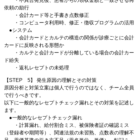
・不具合発見後、患者からの領収金額と一致させる再
依頼の励行
・会計カード等と手書き点数修正
・コンピュータ利用時、修正・徴収プログラムの活用
●システム
・会計カードとカルテの構造の関係が診療ごとに会計
カードに反映される形態か
・カルテと会計カードが分離している場合の会計カー
ド紛失
・返礼レセプトの未処理
【STEP 5】 発生原因の理解とその対策
原因分析と対策立案は個人で行うのではなく、チーム全員
で行うべきです。
以下に一般的なレセプトチェック漏れとその対策を記述し
ます。
●一般的なレセプトチェック漏れ
・計算漏れ、給付割合ミス、被保険者証の確認ミス
（登録者や期間等）、関連法規の未習熟、点数表の理解不