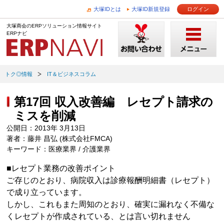
大塚IDとは
大塚ID新規登録
ログイン
大塚商会のERPソリューション情報サイト
ERPナビ
トク◎情報
IT＆ビジネスコラム
第17回 収入改善編 レセプト請求の
ミスを削減
公開日：2013年 3月13日
著者：藤井 昌弘 (株式会社FMCA)
キーワード：医療業界 / 介護業界
■レセプト業務の改善ポイント
ご存じのとおり、病院収入は診療報酬明細書（レセプト）
で成り立っています。
しかし、これもまた周知のとおり、確実に漏れなく不備な
くレセプトが作成されている、とは言い切れません