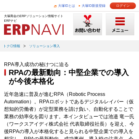
大塚IDとは
大塚ID新規登録
ログイン
大塚商会のERPソリューション情報サイト
ERPナビ
トク◎情報
ソリューション導入
RPA導入成功の秘けつに迫る
RPAの最新動向：中堅企業での導入
が今後本格化
近年急速に普及が進むRPA（Robotic Process
Automation）。RPAロボットであるデジタルレイバー（仮
想知的労働者）が定型業務を請け負い、自動化することで
業務の効率化を図ります。本インタビューでは池邉 竜一氏
（ワークスアイディ株式会社 代表取締役社長）を迎え、今
後RPAの導入が本格化すると見られる中堅企業での導入を
想定し、RPAの最新動向、成功事例、導入時の注意点、今