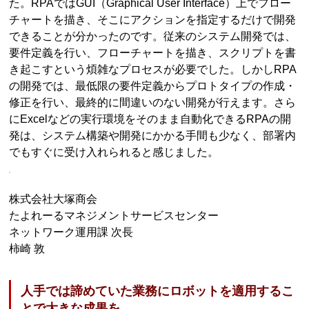
た。RPAではGUI（Graphical User Interface）上でフロー
チャートを描き、そこにアクションを指定するだけで開発
できることが分かったのです。従来のシステム開発では、
要件定義を行い、フローチャートを描き、スクリプトを書
き起こすという煩雑なプロセスが必要でした。しかしRPA
の開発では、最低限の要件定義からプロトタイプの作成・
修正を行い、最終的に間違いのない開発が行えます。さら
にExcelなどの実行環境をそのまま自動化できるRPAの開
発は、システム構築や開発にかかる手間も少なく、部署内
でもすぐに受け入れられると感じました。
株式会社大塚商会
たよれーるマネジメントサービスセンター
ネットワーク運用課 次長
柿崎 敦
人手では諦めていた業務にロボットを適用するこ
とで大きな成果を