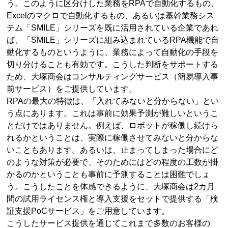
う。このように区分けした業務をRPAで自動化するもの、
Excelのマクロで自動化するもの、あるいは基幹業務シス
テム「SMILE」シリーズを既に活用されている企業であれ
ば、「SMILE」シリーズに組み込まれているRPA機能で自
動化するものというように、業務によって自動化の手段を
切り分けることも有効です。こうした判断をサポートする
ため、大塚商会はコンサルティングサービス（簡易導入事
前サービス）をご提供しています。
RPAの最大の特徴は、「入れてみないと分からない」とい
う点にあります。これは事前に効果予測が難しいというこ
とだけではありません。例えば、ロボットが稼働し続けら
れるかということは、実際に稼働させてみないと分からな
いこともあります。あるいは、止まってしまった場合にど
のような対策が必要で、そのためにはどの程度の工数が掛
かるのかということも事前に予測することは困難でしょ
う。こうしたことを体感できるように、大塚商会は2カ月
間の試用ライセンス権と導入支援をセットで提供する「検
証支援PoCサービス」をご用意しています。
こうしたサービス提供を通じてこれまで多数のお客様の