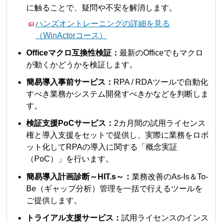
に触ることで、疑問や不安を解消します。
ハンズオントレーニングの詳細を見る
（WinActorコース）
Officeマクロ互換性検証：
最新のOfficeでもマクロ
が動くかどうかを検証します。
簡易導入事前サービス：
RPA / RDAツールで自動化
すべき業務かシステム開発すべきかなどを判断しま
す。
検証支援PoCサービス：
2カ月間の試用ライセンス
権と導入支援をセットで提供し、実際に業務をロボ
ット化してRPAの導入に関する「概念実証
（PoC）」を行います。
簡易導入計画診断～HIT.s～：
業務改善のAs-Is＆To-
Be（ギャップ分析）管理を一括で行えるツールを
ご提供します。
トライアル支援サービス：
試用ライセンスのインス