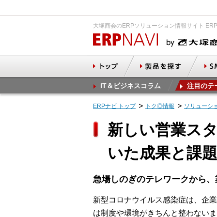
大塚商会のERPソリューション情報サイト ER
IT＆ビジネスコラム
注目のテ
ERPナビ トップ
トク◎情報
ソリューシ
新しい営業ス
いた成果と課
急場しのぎのテレワークから、
新型コロナウイルス感染症は、企業
は制度や環境がきちんと整わないま