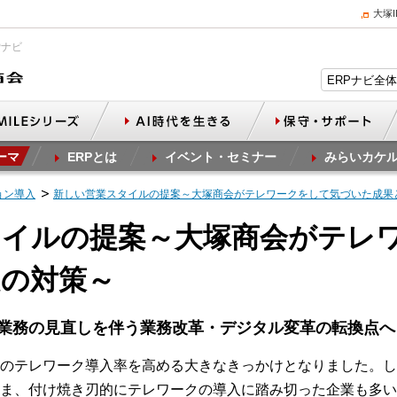
大塚
Pナビ
ーマ
ERPとは
イベント・セミナー
みらいカケ
ョン導入
新しい営業スタイルの提案～大塚商会がテレワークをして気づいた成果
タイルの提案～大塚商会がテレ
題の対策～
業務の見直しを伴う業務改革・デジタル変革の転換点へ
のテレワーク導入率を高める大きなきっかけとなりました。し
ま、付け焼き刃的にテレワークの導入に踏み切った企業も多い