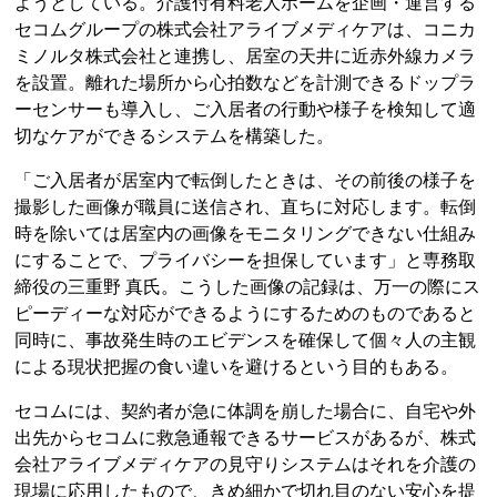
ようとしている。介護付有料老人ホームを企画・運営する
セコムグループの株式会社アライブメディケアは、コニカ
ミノルタ株式会社と連携し、居室の天井に近赤外線カメラ
を設置。離れた場所から心拍数などを計測できるドップラ
ーセンサーも導入し、ご入居者の行動や様子を検知して適
切なケアができるシステムを構築した。
「ご入居者が居室内で転倒したときは、その前後の様子を
撮影した画像が職員に送信され、直ちに対応します。転倒
時を除いては居室内の画像をモニタリングできない仕組み
にすることで、プライバシーを担保しています」と専務取
締役の三重野 真氏。こうした画像の記録は、万一の際にス
ピーディーな対応ができるようにするためのものであると
同時に、事故発生時のエビデンスを確保して個々人の主観
による現状把握の食い違いを避けるという目的もある。
セコムには、契約者が急に体調を崩した場合に、自宅や外
出先からセコムに救急通報できるサービスがあるが、株式
会社アライブメディケアの見守りシステムはそれを介護の
現場に応用したもので、きめ細かで切れ目のない安心を提