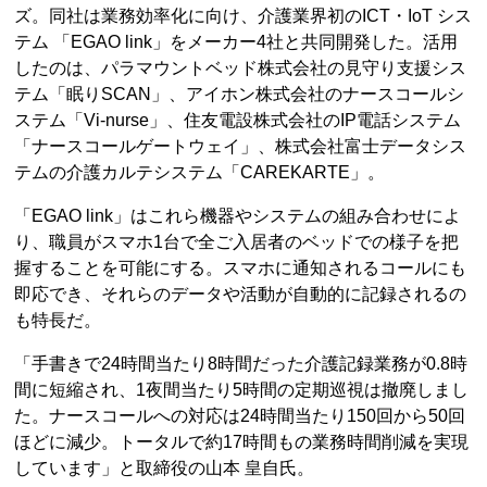
ズ。同社は業務効率化に向け、介護業界初のICT・IoT シス
テム 「EGAO link」をメーカー4社と共同開発した。活用
したのは、パラマウントベッド株式会社の見守り支援シス
テム「眠りSCAN」、アイホン株式会社のナースコールシ
ステム「Vi-nurse」、住友電設株式会社のIP電話システム
「ナースコールゲートウェイ」、株式会社富士データシス
テムの介護カルテシステム「CAREKARTE」。
「EGAO link」はこれら機器やシステムの組み合わせによ
り、職員がスマホ1台で全ご入居者のベッドでの様子を把
握することを可能にする。スマホに通知されるコールにも
即応でき、それらのデータや活動が自動的に記録されるの
も特長だ。
「手書きで24時間当たり8時間だった介護記録業務が0.8時
間に短縮され、1夜間当たり5時間の定期巡視は撤廃しまし
た。ナースコールへの対応は24時間当たり150回から50回
ほどに減少。トータルで約17時間もの業務時間削減を実現
しています」と取締役の山本 皇自氏。