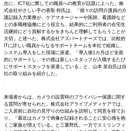
次に、ICT化に際しての職員への教育が話題に上った。株
式会社やさしい手の香取 幹氏は、「個々の訪問介護員の介
護記録入力業務が、ケアマネージャーや医師、看護師など
との多職種協働にどう役立ち、結果的にご利用者の在宅生
活継続にどう貢献するかをきちんと理解してもらうことが
大切」と述べた。株式会社アズパートナーズでは、比較的
ITに詳しい職員からなるサポートチームを本社で組織し、
システム導入をした現場に派遣。「導入後1カ月ほど全面
的にサポートし、その後は新しいスタッフが入職するたび
にサポートスタッフを派遣している」と、山本 皇自氏は自
社の取り組みを紹介した。
来場者からは、カメラの設置時のプライバシー保護に関す
る質問が寄せられた。株式会社アライブメディケアでは、
ご入居前に自社の見守りの仕組みを説明して同意を得てお
り、「最近はカメラで画像が記録されることに安心感を抱
くご家族が増えている」と三重野氏。一方でスミリンフィ