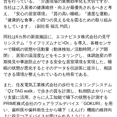
営を行っている。「介護現場の業務効率化も大切ですが、
当社はご入居者の健康維持・向上が最優先されるべきと考
え、『安心の居室環境』『質の高い睡眠』『適度な運動』
『健康的な食事』の四つの見える化を図るための取り組み
をしています」（副社長 福元 均氏）
同社は6カ所の新規施設に、エコナビスタ株式会社の見守
りシステム「ライフリズムナビ+Dr.」を導入。各種センサ
ーで睡眠の状態や活動量（動体検知／活動時間／ドア開
閉）、居室の温湿度などをモニタリングし、体調急変の早
期発見や事故防止ができる安全な居室環境を実現した。睡
眠の状態が悪化するとそのデータを往診医に提示し、相談
できる環境が整えられているのも特長である。
また、住友電気工業株式会社の歩行モニタリングシステム
「Q'z TAG walk」で歩きの質を計測し、転倒防止やリハビ
リ支援に活用。さらに人工知能で嚥下の状態を計測する
PRIME株式会社のウェアラブルデバイス「GOKURI」を用
い、歯科医や歯科衛生士から嚥下（えんげ）機能の維持向
上に役立つアドバイスが受けられるようにした。