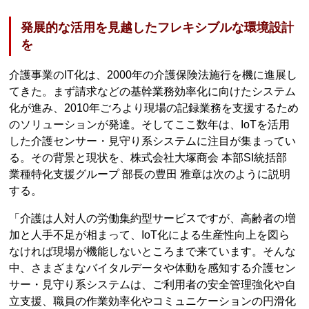
発展的な活用を見越したフレキシブルな環境設計
を
介護事業のIT化は、2000年の介護保険法施行を機に進展し
てきた。まず請求などの基幹業務効率化に向けたシステム
化が進み、2010年ごろより現場の記録業務を支援するため
のソリューションが発達。そしてここ数年は、IoTを活用
した介護センサー・見守り系システムに注目が集まってい
る。その背景と現状を、株式会社大塚商会 本部SI統括部
業種特化支援グループ 部長の豊田 雅章は次のように説明
する。
「介護は人対人の労働集約型サービスですが、高齢者の増
加と人手不足が相まって、IoT化による生産性向上を図ら
なければ現場が機能しないところまで来ています。そんな
中、さまざまなバイタルデータや体動を感知する介護セン
サー・見守り系システムは、ご利用者の安全管理強化や自
立支援、職員の作業効率化やコミュニケーションの円滑化