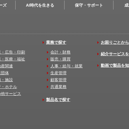
リーズ
AI時代を生きる
保守・サポート
成
業務で探す
お困りごとから
版・広告・印刷
会計・財務
紹介サービスを
護・医療・福祉
販売・購買
動画で製品を知
動産関連
人事・給与・就業
業団体
生産管理
舗・施設
顧客管理
行・ホテル
共通業務
の他サービス
製品名で探す