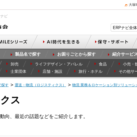
大塚
Pナビ
製品名で探す
お困りごとから探す
紹介サービ
卸売
ライフデザイン・アパレル
食品
小売・
士業団体
店舗・施設
旅行・ホテル
その他サ
で探す
運送・物流（ロジスティクス）
物流 業務＆ロケーション別ソリューシ
ックス
動向、最近の話題などをご紹介します。