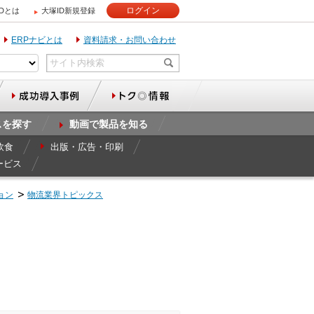
ログイン
IDとは
大塚ID新規登録
ERPナビとは
資料請求・お問い合わせ
スを探す
動画で製品を知る
飲食
出版・広告・印刷
ービス
ョン
物流業界トピックス