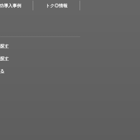
功導入事例
トク◎情報
探す
探す
る