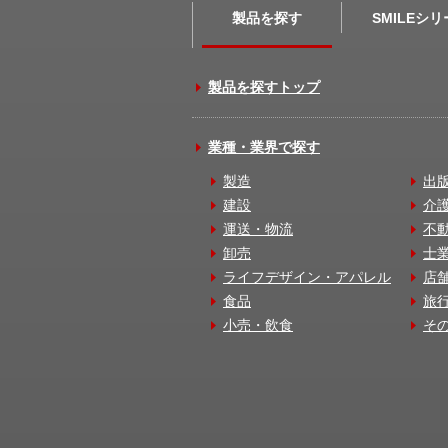
製品を探す
SMILEシ
製品を探すトップ
業種・業界で探す
製造
出
建設
介
運送・物流
不
卸売
士
ライフデザイン・アパレル
店
食品
旅
小売・飲食
そ