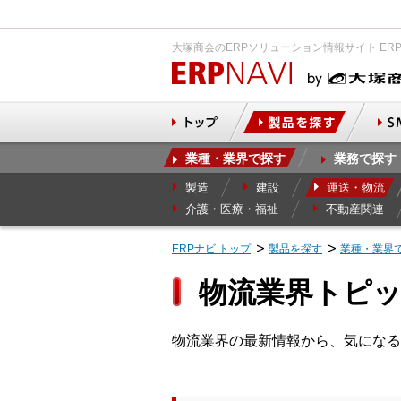
大塚商会のERPソリューション情報サイト ER
業種・業界で探す
業務で探す
製造
建設
運送・物流
介護・医療・福祉
不動産関連
ERPナビ トップ
製品を探す
業種・業界
物流業界トピ
物流業界の最新情報から、気になる