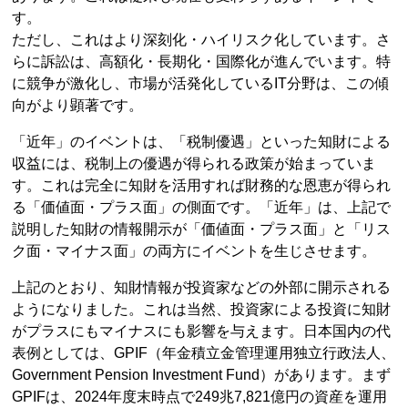
す。
ただし、これはより深刻化・ハイリスク化しています。さ
らに訴訟は、高額化・長期化・国際化が進んでいます。特
に競争が激化し、市場が活発化しているIT分野は、この傾
向がより顕著です。
「近年」のイベントは、「税制優遇」といった知財による
収益には、税制上の優遇が得られる政策が始まっていま
す。これは完全に知財を活用すれば財務的な恩恵が得られ
る「価値面・プラス面」の側面です。「近年」は、上記で
説明した知財の情報開示が「価値面・プラス面」と「リス
ク面・マイナス面」の両方にイベントを生じさせます。
上記のとおり、知財情報が投資家などの外部に開示される
ようになりました。これは当然、投資家による投資に知財
がプラスにもマイナスにも影響を与えます。日本国内の代
表例としては、GPIF（年金積立金管理運用独立行政法人、
Government Pension Investment Fund）があります。まず
GPIFは、2024年度末時点で249兆7,821億円の資産を運用