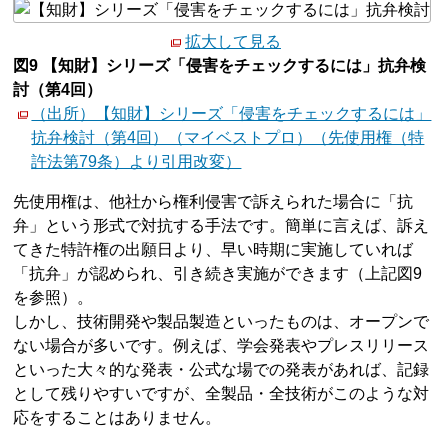
拡大して見る
図9 【知財】シリーズ「侵害をチェックするには」抗弁検
討（第4回）
（出所）【知財】シリーズ「侵害をチェックするには」
抗弁検討（第4回）（マイベストプロ）（先使用権（特
許法第79条）より引用改変）
先使用権は、他社から権利侵害で訴えられた場合に「抗
弁」という形式で対抗する手法です。簡単に言えば、訴え
てきた特許権の出願日より、早い時期に実施していれば
「抗弁」が認められ、引き続き実施ができます（上記図9
を参照）。
しかし、技術開発や製品製造といったものは、オープンで
ない場合が多いです。例えば、学会発表やプレスリリース
といった大々的な発表・公式な場での発表があれば、記録
として残りやすいですが、全製品・全技術がこのような対
応をすることはありません。