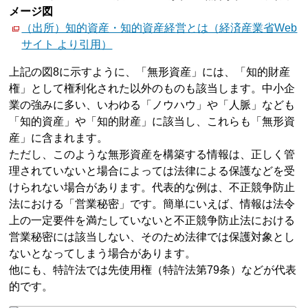
メージ図
（出所）知的資産・知的資産経営とは（経済産業省Web
サイト より引用）
上記の図8に示すように、「無形資産」には、「知的財産
権」として権利化された以外のものも該当します。中小企
業の強みに多い、いわゆる「ノウハウ」や「人脈」なども
「知的資産」や「知的財産」に該当し、これらも「無形資
産」に含まれます。
ただし、このような無形資産を構築する情報は、正しく管
理されていないと場合によっては法律による保護などを受
けられない場合があります。代表的な例は、不正競争防止
法における「営業秘密」です。簡単にいえば、情報は法令
上の一定要件を満たしていないと不正競争防止法における
営業秘密には該当しない、そのため法律では保護対象とし
ないとなってしまう場合があります。
他にも、特許法では先使用権（特許法第79条）などが代表
的です。