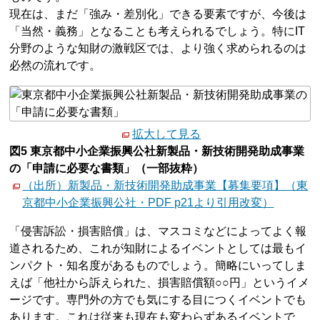
現在は、まだ「強み・差別化」できる要素ですが、今後は
「当然・義務」となることも考えられるでしょう。特にIT
分野のような知財の激戦区では、より強く求められるのは
必然の流れです。
拡大して見る
図5 東京都中小企業振興公社新製品・新技術開発助成事業
の「申請に必要な書類」（一部抜粋）
（出所）新製品・新技術開発助成事業【募集要項】（東
京都中小企業振興公社・PDF p21より引用改変）
「侵害訴訟・損害賠償」は、マスコミなどによってよく報
道されるため、これが知財によるイベントとしては最もイ
ンパクト・知名度があるものでしょう。簡略にいってしま
えば「他社から訴えられた、損害賠償額○○円」というイメ
ージです。専門外の方でも気にする目につくイベントでも
あります。これは従来も現在も変わらずあるイベントで