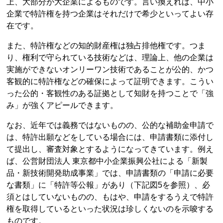
上、大部分が大企業によるものです。言い換えれば、中小
企業で特許権を持つ企業はそれだけで希少といってよい存
在です。
また、特許権などの知的財産権は独占排他権です。つま
り、権利で守られている技術などは、理論上、他の企業は
実施ができないオンリーワン技術であることが公的、かつ
客観的に特許権などの確保によって証明できます。こうい
った公的・客観性のある証拠として知財を持つことで「強
み」が強くアピールできます。
なお、近年では義務ではないものの、公的な補助金申請で
は、特許出願などをしている場合には、申請書類に添付し
て提出し、審査対象とするようになってきています。例え
ば、公営財団法人 東京都中小企業振興公社による「新製
品・新技術開発助成事業」では、申請書類の「申請に必要
な書類」に「特許等公報」があり（下記図5を参照）、必
須とはしていないものの、もはや、申請をするうえで特許
権を取得しているといった状況は珍しくないのを示唆する
ものです。