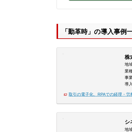
「勤革時」の導入事例
株
地
業
事
導
取引の電子化、RPAでの経理・
シ
地