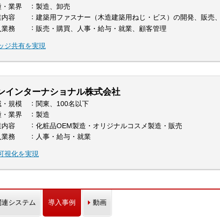
種・業界
製造、卸売
業内容
建築用ファスナー（木造建築用ねじ・ビス）の開発、販売
入業務
販売・購買、人事・給与・就業、顧客管理
ッジ共有を実現
ンインターナショナル株式会社
域・規模
関東、100名以下
種・業界
製造
業内容
化粧品OEM製造・オリジナルコスメ製造・販売
入業務
人事・給与・就業
可視化を実現
関連システム
導入事例
動画