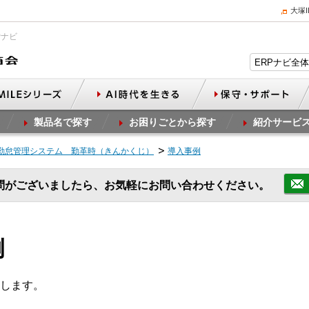
大塚
Pナビ
製品名で探す
お困りごとから探す
紹介サービ
 勤怠管理システム 勤革時（きんかくじ）
導入事例
問がございましたら、お気軽にお問い合わせください。
例
します。