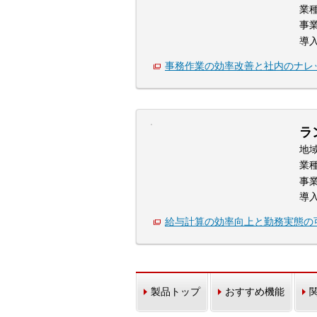
業
事
導
事務作業の効率改善と社内のナレ
ラ
地
業
事
導
給与計算の効率向上と勤務実態の
製品トップ
おすすめ機能