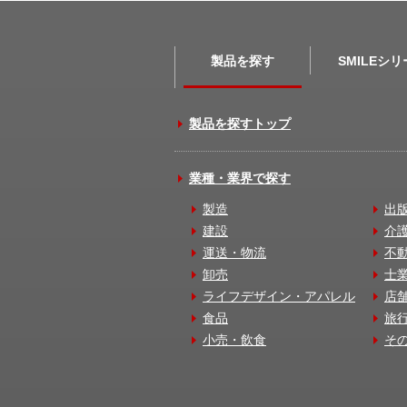
製品を探す
SMILEシ
製品を探すトップ
業種・業界で探す
製造
出
建設
介
運送・物流
不
卸売
士
ライフデザイン・アパレル
店
食品
旅
小売・飲食
そ