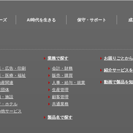
リーズ
AI時代を生きる
保守・サポート
成
業務で探す
お困りごとから
版・広告・印刷
会計・財務
紹介サービスを
護・医療・福祉
販売・購買
動画で製品を知
動産関連
人事・給与・就業
業団体
生産管理
舗・施設
顧客管理
行・ホテル
共通業務
の他サービス
製品名で探す