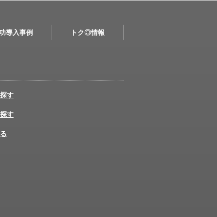
功導入事例
トク◎情報
探す
探す
る