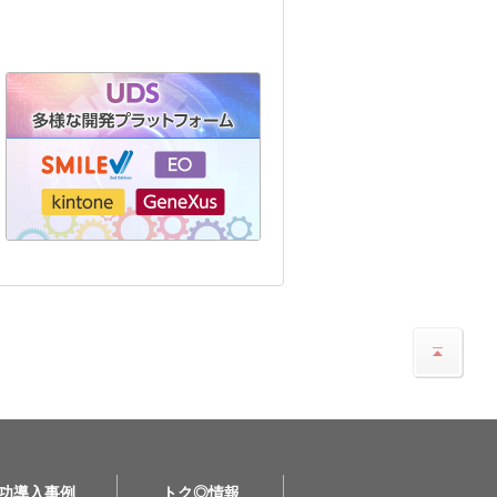
功導入事例
トク◎情報