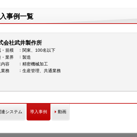
」の導入事例一覧
式会社武井製作所
域・規模
関東、100名以下
種・業界
製造
業内容
精密機械加工
入業務
生産管理、共通業務
関連システム
導入事例
動画