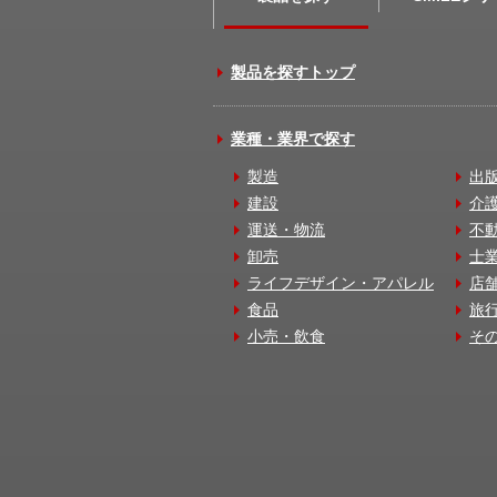
製品を探すトップ
業種・業界で探す
製造
出
建設
介
運送・物流
不
卸売
士
ライフデザイン・アパレル
店
食品
旅
小売・飲食
そ