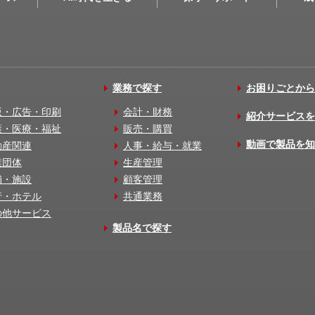
業務で探す
お困りごとから
版・広告・印刷
会計・財務
紹介サービスを
護・医療・福祉
販売・購買
動画で製品を知
動産関連
人事・給与・就業
業団体
生産管理
舗・施設
顧客管理
行・ホテル
共通業務
の他サービス
製品名で探す