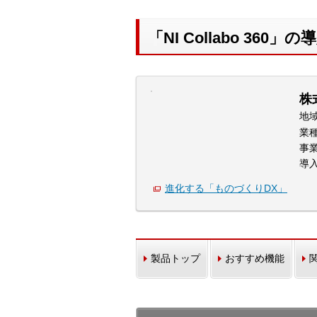
「NI Collabo 360
株
地
業
事
導
進化する「ものづくりDX」
製品トップ
おすすめ機能