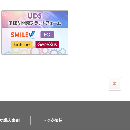
功導入事例
トク◎情報