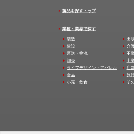
製品を探すトップ
業種・業界で探す
製造
出
建設
介
運送・物流
不
卸売
士
ライフデザイン・アパレル
店
食品
旅
小売・飲食
そ