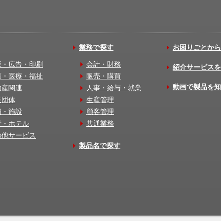
業務で探す
お困りごとから
版・広告・印刷
会計・財務
紹介サービスを
護・医療・福祉
販売・購買
動画で製品を知
動産関連
人事・給与・就業
業団体
生産管理
舗・施設
顧客管理
行・ホテル
共通業務
の他サービス
製品名で探す